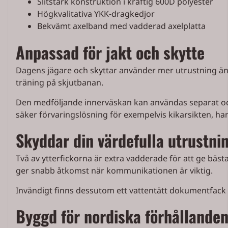
Slitstark konstruktion i kraftig 600D polyester
Högkvalitativa YKK-dragkedjor
Bekvämt axelband med vadderad axelplatta
Anpassad för jakt och skytte
Dagens jägare och skyttar använder mer utrustning än n
träning på skjutbanan.
Den medföljande innerväskan kan användas separat och 
säker förvaringslösning för exempelvis kikarsikten, han
Skyddar din värdefulla utrustni
Två av ytterfickorna är extra vadderade för att ge bäst
ger snabb åtkomst när kommunikationen är viktig.
Invändigt finns dessutom ett vattentätt dokumentfack
Byggd för nordiska förhållande