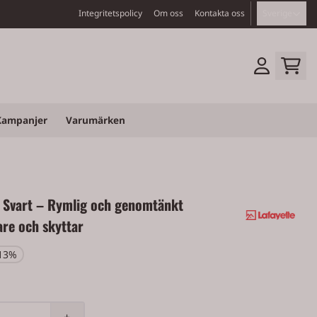
Integritetspolicy
Om oss
Kontakta oss
Sverige
Kampanjer
Varumärken
 Svart – Rymlig och genomtänkt
are och skyttar
 13%
+