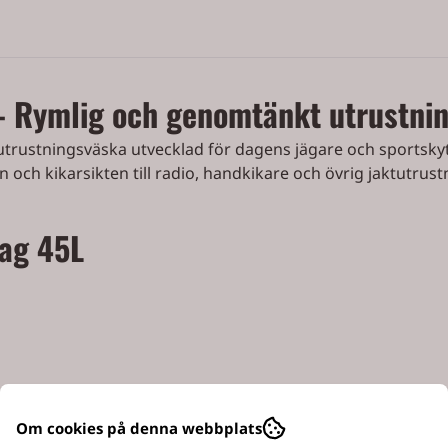
– Rymlig och genomtänkt utrustnin
trustningsväska utvecklad för dagens jägare och sportskytt
n och kikarsikten till radio, handkikare och övrig jaktutrust
Bag 45L
sömmar
Om cookies på denna webbplats