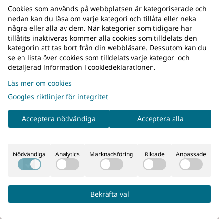
Cookies som används på webbplatsen är kategoriserade och
nedan kan du läsa om varje kategori och tillåta eller neka
några eller alla av dem. När kategorier som tidigare har
tillåtits inaktiveras kommer alla cookies som tilldelats den
kategorin att tas bort från din webbläsare. Dessutom kan du
se en lista över cookies som tilldelats varje kategori och
ågonsin. Lafayette Range Bag 45L är designad för att hålla
detaljerad information i cookiedeklarationen.
Läs mer om cookies
Googles riktlinjer för integritet
är idealisk för ammunition, tillbehör eller extra optik. M
dkikare eller termiska sikten.
Acceptera nödvändiga
Acceptera alla
ng
a möjliga skydd åt känslig elektronik och optik. Den stora s
Nödvändiga
Analytics
Marknadsföring
Riktade
Anpassade
 med tejpade sömmar som skyddar licenshandlingar, kartor,
Bekräfta val
n