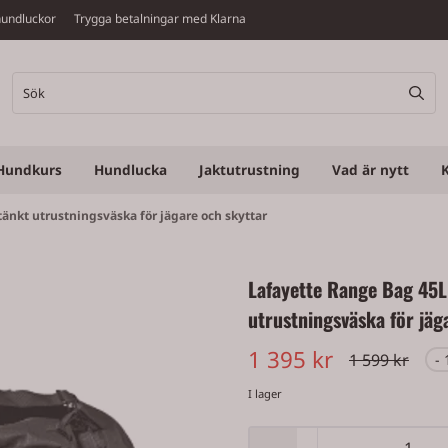
v hundluckor Trygga betalningar med Klarna
Hundkurs
Hundlucka
Jaktutrustning
Vad är nytt
änkt utrustningsväska för jägare och skyttar
Lafayette Range Bag 45L
utrustningsväska för jäg
1 395 kr
1 599 kr
-
I lager
-