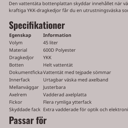
Den vattentäta bottenplattan skyddar innehållet när väs
kraftiga YKK-dragkedjor får du en utrustningsväska s
Specifikationer
Egenskap
Information
Volym
45 liter
Material
600D Polyester
Dragkedjor
YKK
Botten
Helt vattentät
Dokumentficka
Vattentät med tejpade sömmar
Innerfack
Urtagbar väska med axelband
Mellanväggar
Justerbara
Axelrem
Vadderad axelplatta
Fickor
Flera rymliga ytterfack
Skyddade fack
Extra vadderade för optik och elektron
Passar för