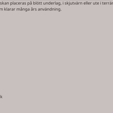
kan placeras på blött underlag, i skjutvärn eller ute i ter
om klarar många års användning.
ik