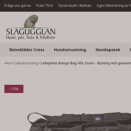
Hoppa till innehåll
Fråga oss gärna
Frakt 79 kr Fysisk butik i Bollnäs Egen tillverkning a
Skinnkläder Cress
Hundutrustning
Hundapotek
Hem
/
Jaktutrustning
/
Lafayette Range Bag 45L Svart – Rymlig och genomt
-13%