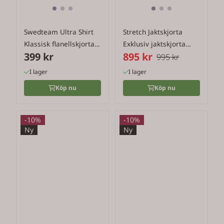
Swedteam Ultra Shirt
Stretch Jaktskjorta
Klassisk flanellskjorta
Exklusiv jaktskjorta
399 kr
895 kr
för ...
med ...
995 kr
I lager
I lager
Köp nu
Köp nu
-10%
-10%
Ny
Ny