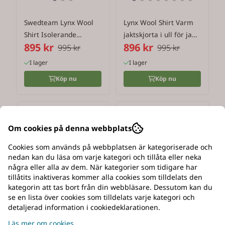
Swedteam Lynx Wool
Lynx Wool Shirt Varm
Shirt Isolerande
jaktskjorta i ull för jakt,
895 kr
896 kr
ullskjorta ...
...
995 kr
995 kr
I lager
I lager
Köp nu
Köp nu
-8%
Ny
Ny
Om cookies på denna webbplats
Cookies som används på webbplatsen är kategoriserade och
nedan kan du läsa om varje kategori och tillåta eller neka
några eller alla av dem. När kategorier som tidigare har
tillåtits inaktiveras kommer alla cookies som tilldelats den
kategorin att tas bort från din webbläsare. Dessutom kan du
se en lista över cookies som tilldelats varje kategori och
detaljerad information i cookiedeklarationen.
Läs mer om cookies