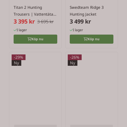
Titan 2 Hunting
Swedteam Ridge 3
Trousers | Vattentäta
Hunting Jacket
3 395 kr
3 499 kr
Premium ...
3 695 kr
I lager
I lager
Köp nu
Köp nu
-29%
-26%
Ny
Ny