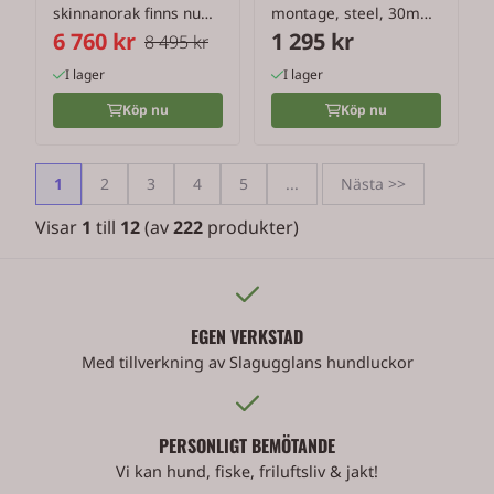
skinnanorak finns nu
montage, steel, 30mm,
6 760 kr
1 295 kr
även med ...
high ...
8 495 kr
I lager
I lager
Köp nu
Köp nu
1
2
3
4
5
...
Nästa >>
Visar
1
till
12
(av
222
produkter)
EGEN VERKSTAD
Med tillverkning av Slagugglans hundluckor
PERSONLIGT BEMÖTANDE
Vi kan hund, fiske, friluftsliv & jakt!