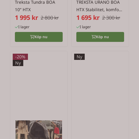
Treksta Tundra BOA
TREKSTA URANO BOA
10” HTX
HTX Stabilitet, komfort
1 995 kr
1 695 kr
och ...
2 800 kr
2 300 kr
I lager
I lager
Köp nu
Köp nu
-20%
Ny
Ny