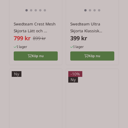
Swedteam Crest Mesh
Swedteam Ultra
Skjorta Lätt och ...
Skjorta Klassisk
799 kr
399 kr
flanellskjorta ...
899 kr
I lager
I lager
Köp nu
Köp nu
Ny
-10%
Ny