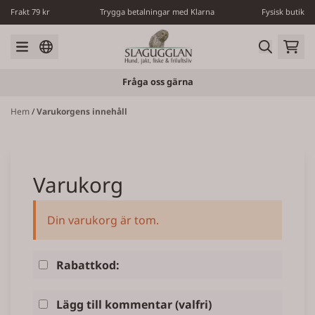
Hoppa till innehåll
Frakt 79 kr
Trygga betalningar med Klarna
Fysisk butik
Fråga oss gärna
Hem
/
Varukorgens innehåll
Varukorg
Din varukorg är tom.
Rabattkod:
Lägg till kommentar
(valfri)