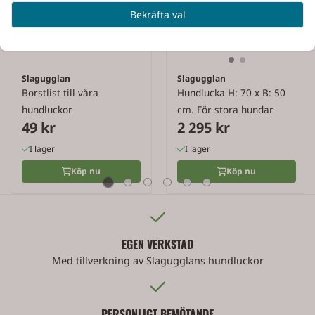
Bekräfta val
Slagugglan
Slagugglan
Borstlist till våra
Hundlucka H: 70 x B: 50
hundluckor
cm. För stora hundar
49 kr
2 295 kr
I lager
I lager
Köp nu
Köp nu
EGEN VERKSTAD
Med tillverkning av Slagugglans hundluckor
PERSONLIGT BEMÖTANDE