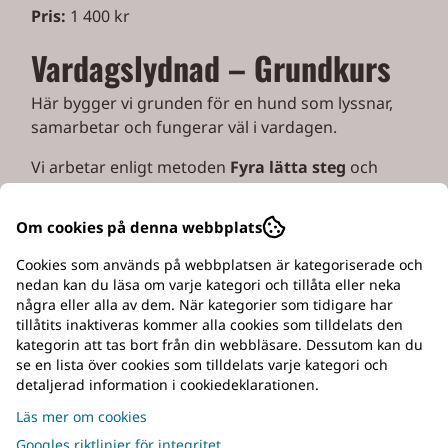
Pris:
1 400 kr
Vardagslydnad – Grundkurs
Här bygger vi grunden för en hund som lyssnar,
samarbetar och fungerar väl i vardagen.
Vi arbetar enligt metoden
Fyra lätta steg
och
fokuserar på kontakt, följsamhet och ett gott
samarbete mellan hund och förare.
Om cookies på denna webbplats
Förkunskaper:
Inga.
Cookies som används på webbplatsen är kategoriserade och
nedan kan du läsa om varje kategori och tillåta eller neka
Omfattning:
5 träffar
några eller alla av dem. När kategorier som tidigare har
tillåtits inaktiveras kommer alla cookies som tilldelats den
Pris:
1 600 kr
kategorin att tas bort från din webbläsare. Dessutom kan du
se en lista över cookies som tilldelats varje kategori och
Vardagslydnad – Fortsättning
detaljerad information i cookiedeklarationen.
Läs mer om cookies
För dig som vill ta nästa steg i träningen.
Googles riktlinjer för integritet