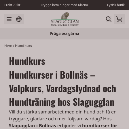
Hoppa till innehåll
Frakt 79 kr
Trygga betalningar med Klarna
Fysisk butik
Fråga oss gärna
Hem
/
Hundkurs
Hundkurs
Hundkurser i Bollnäs –
Valpkurs, Vardagslydnad och
Hundträning hos Slagugglan
Vill du stärka samarbetet med din hund och få en
tryggare, gladare och mer följsam vardag? Hos
Slagugglan i Bollnäs
erbjuder vi
hundkurser för