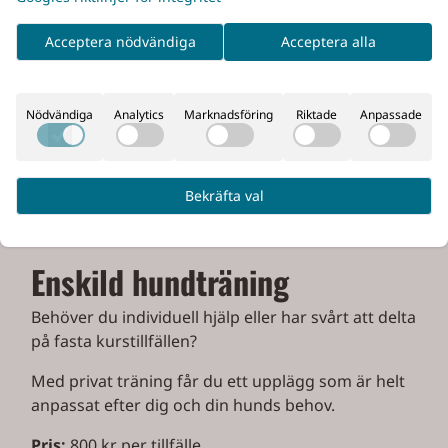
Vi höjer svårighetsgraden och tränar både på plan
och ute i skogen. Kursen innehåller lydnad,
Acceptera nödvändiga
Acceptera alla
samarbete och introduktion till spårträning och
eftersök.
Nödvändiga
Analytics
Marknadsföring
Riktade
Anpassade
Målet är att utveckla ekipaget och stärka
kommunikationen mellan hund och förare.
Omfattning:
5 träffar
Bekräfta val
Pris:
1 600 kr
Enskild hundträning
Behöver du individuell hjälp eller har svårt att delta
på fasta kurstillfällen?
Med privat träning får du ett upplägg som är helt
anpassat efter dig och din hunds behov.
Pris:
800 kr per tillfälle.