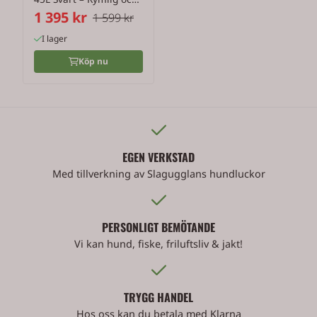
1 395 kr
...
1 599 kr
I lager
Köp nu
EGEN VERKSTAD
Med tillverkning av Slagugglans hundluckor
PERSONLIGT BEMÖTANDE
Vi kan hund, fiske, friluftsliv & jakt!
TRYGG HANDEL
Hos oss kan du betala med Klarna