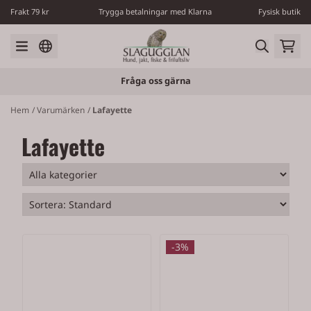
Hoppa till innehåll
Frakt 79 kr
Trygga betalningar med Klarna
Fysisk butik
Fråga oss gärna
Hem
/
Varumärken
/
Lafayette
Lafayette
-3%