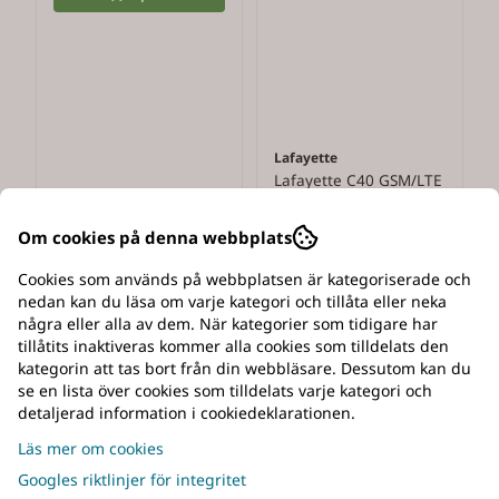
Lafayette
Lafayette C40 GSM/LTE
Hundpejl
6 795 kr
6 995 kr
Om cookies på denna webbplats
I lager
Cookies som används på webbplatsen är kategoriserade och
nedan kan du läsa om varje kategori och tillåta eller neka
Köp nu
några eller alla av dem. När kategorier som tidigare har
tillåtits inaktiveras kommer alla cookies som tilldelats den
kategorin att tas bort från din webbläsare. Dessutom kan du
-13%
se en lista över cookies som tilldelats varje kategori och
detaljerad information i cookiedeklarationen.
Läs mer om cookies
Googles riktlinjer för integritet