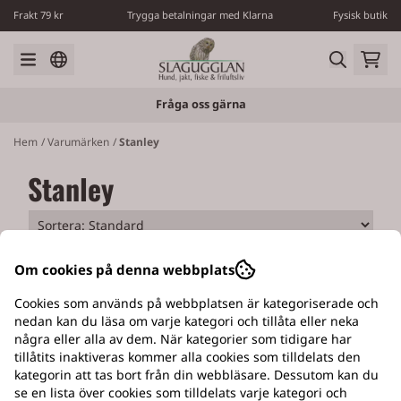
Hoppa till innehåll
Frakt 79 kr
Trygga betalningar med Klarna
Fysisk butik
Fråga oss gärna
Hem
/
Varumärken
/
Stanley
Stanley
Om cookies på denna webbplats
Cookies som används på webbplatsen är kategoriserade och
nedan kan du läsa om varje kategori och tillåta eller neka
några eller alla av dem. När kategorier som tidigare har
EGEN VERKSTAD
tillåtits inaktiveras kommer alla cookies som tilldelats den
kategorin att tas bort från din webbläsare. Dessutom kan du
Med tillverkning av Slagugglans hundluckor
se en lista över cookies som tilldelats varje kategori och