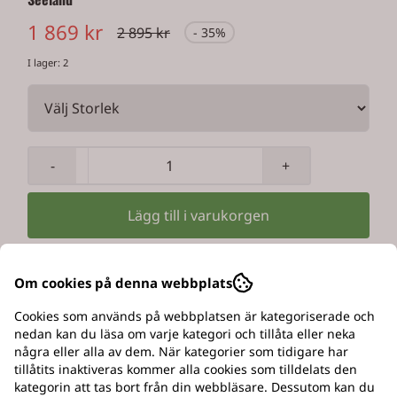
1 869 kr
2 895 kr
- 35%
I lager
: 2
-
+
Lägg till i varukorgen
Om cookies på denna webbplats
Beskrivning
Cookies som används på webbplatsen är kategoriserade och
nedan kan du läsa om varje kategori och tillåta eller neka
SeelandChaser Jacka!
några eller alla av dem. När kategorier som tidigare har
tillåtits inaktiveras kommer alla cookies som tilldelats den
kategorin att tas bort från din webbläsare. Dessutom kan du