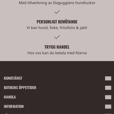
Med tillverkning av Slagugglans hundluckor
PERSONLIGT BEMÖTANDE
Vi kan hund, fiske, friluftsliv & jakt!
TRYGG HANDEL
Hos oss kan du betala med Klarna
KUNDTJÄNST
Kontakta oss gärna eller besök butiken i Bollnäs!
BUTIKENS ÖPPETTIDER
Tegelmästarvägen 3, 82143 Bollnäs.
Vardagar 10:00-18:00
HANDLA
Lördagar 10:00-14:00
Vi är lätta att få tag i om du har några frågor.
Villkor
INFORMATION
Söndagar och röda dagar har vi stängt.