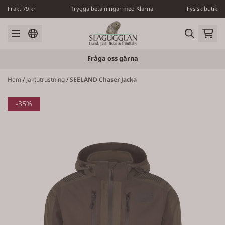
Hoppa till innehåll
Frakt 79 kr
Trygga betalningar med Klarna
Fysisk butik
Fråga oss gärna
Hem
/
Jaktutrustning
/
SEELAND Chaser Jacka
-35%