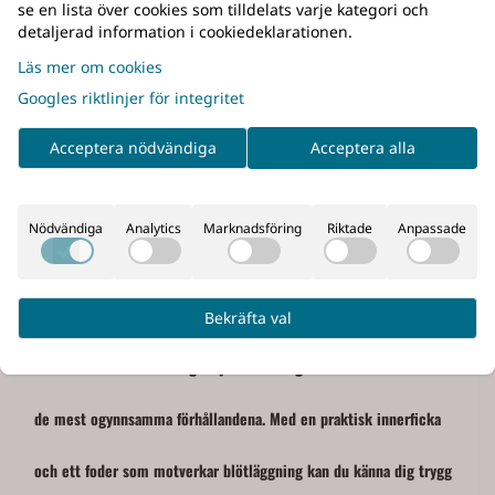
Upptäck mångsidigheten hos vår Chaser Jacka, en pålitlig
se en lista över cookies som tilldelats varje kategori och
detaljerad information i cookiedeklarationen.
följeslagare för alla jaktformer.
Läs mer om cookies
Googles riktlinjer för integritet
Med det avancerade Seetex-membranet är denna jacka redo att
Acceptera nödvändiga
Acceptera alla
stå emot alla typer av väderförhållanden, vilket ger dig skydd och
komfort när det behövs som mest. Halkskyddet för vapenremmen
Nödvändiga
Analytics
Marknadsföring
Riktade
Anpassade
säkerställer enkel och snabb tillgång till ditt vapen, medan den
justerbara huven ger extra skydd mot regn och vind.
Bekräfta val
Våra vattenavvisande dragkedjor håller dig torr och bekväm även i
de mest ogynnsamma förhållandena. Med en praktisk innerficka
och ett foder som motverkar blötläggning kan du känna dig trygg