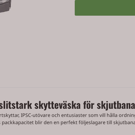
litstark skytteväska för skjutban
skyttar, IPSC-utövare och entusiaster som vill hålla ordn
packkapacitet blir den en perfekt följeslagare till skjutban