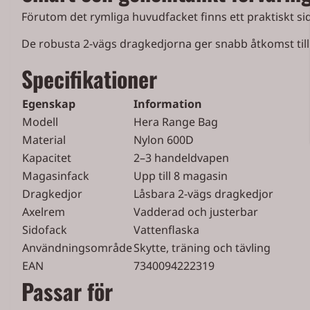
Förutom det rymliga huvudfacket finns ett praktiskt si
De robusta 2-vägs dragkedjorna ger snabb åtkomst till
Specifikationer
Egenskap
Information
Modell
Hera Range Bag
Material
Nylon 600D
Kapacitet
2–3 handeldvapen
Magasinfack
Upp till 8 magasin
Dragkedjor
Låsbara 2-vägs dragkedjor
Axelrem
Vadderad och justerbar
Sidofack
Vattenflaska
Användningsområde
Skytte, träning och tävling
EAN
7340094222319
Passar för