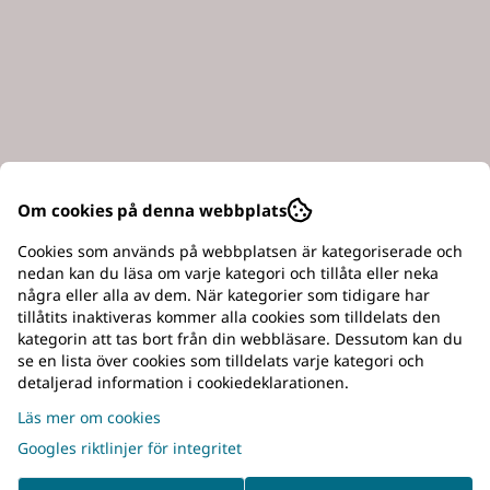
Om cookies på denna webbplats
Cookies som används på webbplatsen är kategoriserade och
nedan kan du läsa om varje kategori och tillåta eller neka
några eller alla av dem. När kategorier som tidigare har
tillåtits inaktiveras kommer alla cookies som tilldelats den
kategorin att tas bort från din webbläsare. Dessutom kan du
deltar i tävlingar erbjuder Hera Range Bag en smidig lösni
se en lista över cookies som tilldelats varje kategori och
selskydd, dokument och verktyg.
detaljerad information i cookiedeklarationen.
Läs mer om cookies
in organiserade och lättåtkomliga när du behöver dem.
Googles riktlinjer för integritet
g