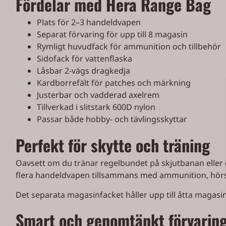
Fördelar med Hera Range Bag
Plats för 2–3 handeldvapen
Separat förvaring för upp till 8 magasin
Rymligt huvudfack för ammunition och tillbehör
Sidofack för vattenflaska
Låsbar 2-vägs dragkedja
Kardborrefält för patches och märkning
Justerbar och vadderad axelrem
Tillverkad i slitstark 600D nylon
Passar både hobby- och tävlingsskyttar
Perfekt för skytte och träning
Oavsett om du tränar regelbundet på skjutbanan eller 
flera handeldvapen tillsammans med ammunition, hör
Det separata magasinfacket håller upp till åtta magas
Smart och genomtänkt förvarin