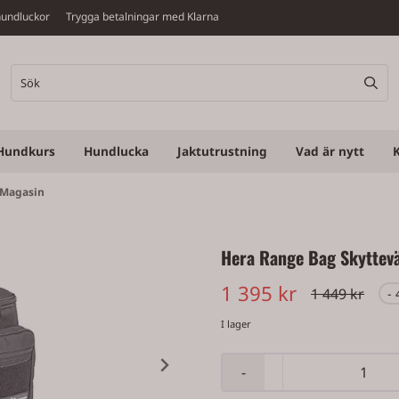
v hundluckor Trygga betalningar med Klarna
Hundkurs
Hundlucka
Jaktutrustning
Vad är nytt
 Magasin
Hera Range Bag Skyttevä
1 395 kr
1 449 kr
-
I lager
-