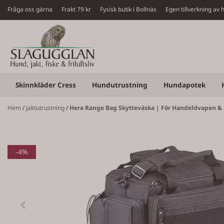
Hoppa till innehåll
Fråga oss gärna
Frakt 79 kr Fysisk butik i Bollnäs Egen tillverkning a
Skinnkläder Cress
Hundutrustning
Hundapotek
Hem
/
Jaktutrustning
/
Hera Range Bag Skytteväska | För Handeldvapen &
-4%