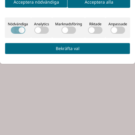
Acceptera nödvändiga
Acceptera alla
dofack för vattenflaska samt en kardborrepanel på utsidan 
 innehållet samtidigt som de kan låsas för ökad säkerhet u
Nödvändiga
Analytics
Marknadsföring
Riktade
Anpassade
Bekräfta val