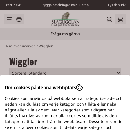
Hoppa till innehåll
Frakt 79 kr
Trygga betalningar med Klarna
Fysisk butik
Fråga oss gärna
Hem
/
Varumärken
/
Wiggler
Wiggler
Om cookies på denna webbplats
Cookies som används på webbplatsen är kategoriserade och
nedan kan du läsa om varje kategori och tillåta eller neka
några eller alla av dem. När kategorier som tidigare har
EGEN VERKSTAD
tillåtits inaktiveras kommer alla cookies som tilldelats den
kategorin att tas bort från din webbläsare. Dessutom kan du
Med tillverkning av Slagugglans hundluckor
se en lista över cookies som tilldelats varje kategori och