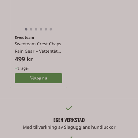
Swedteam
Swedteam Crest Chaps
Rain Gear – Vattentäta
499 kr
...
I lager
Köp nu
EGEN VERKSTAD
Med tillverkning av Slagugglans hundluckor