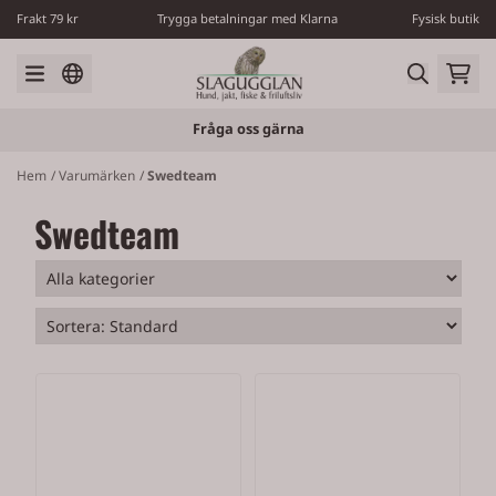
Hoppa till innehåll
Frakt 79 kr
Trygga betalningar med Klarna
Fysisk butik
Fråga oss gärna
Hem
/
Varumärken
/
Swedteam
Swedteam