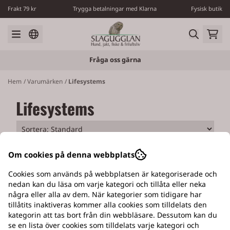
Hoppa till innehåll
Frakt 79 kr
Trygga betalningar med Klarna
Fysisk butik
Fråga oss gärna
Hem
/
Varumärken
/
Lifesystems
Lifesystems
Om cookies på denna webbplats
Cookies som används på webbplatsen är kategoriserade och
nedan kan du läsa om varje kategori och tillåta eller neka
några eller alla av dem. När kategorier som tidigare har
EGEN VERKSTAD
tillåtits inaktiveras kommer alla cookies som tilldelats den
kategorin att tas bort från din webbläsare. Dessutom kan du
Med tillverkning av Slagugglans hundluckor
se en lista över cookies som tilldelats varje kategori och