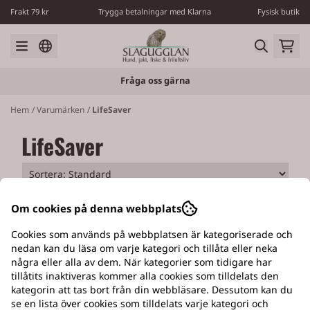
Hoppa till innehåll
Frakt 79 kr
Trygga betalningar med Klarna
Fysisk butik
Fråga oss gärna
Hem
/
Varumärken
/
LifeSaver
LifeSaver
Om cookies på denna webbplats
Cookies som används på webbplatsen är kategoriserade och
nedan kan du läsa om varje kategori och tillåta eller neka
några eller alla av dem. När kategorier som tidigare har
EGEN VERKSTAD
tillåtits inaktiveras kommer alla cookies som tilldelats den
kategorin att tas bort från din webbläsare. Dessutom kan du
Med tillverkning av Slagugglans hundluckor
se en lista över cookies som tilldelats varje kategori och