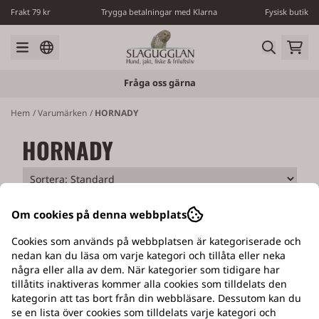
Hoppa till innehåll
Frakt 79 kr
Trygga betalningar med Klarna
Fysisk butik
Fråga oss gärna
Hem
/
Varumärken
/
HORNADY
HORNADY
Om cookies på denna webbplats
Cookies som används på webbplatsen är kategoriserade och
nedan kan du läsa om varje kategori och tillåta eller neka
några eller alla av dem. När kategorier som tidigare har
EGEN VERKSTAD
tillåtits inaktiveras kommer alla cookies som tilldelats den
kategorin att tas bort från din webbläsare. Dessutom kan du
Med tillverkning av Slagugglans hundluckor
se en lista över cookies som tilldelats varje kategori och