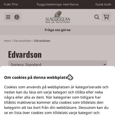
Hoppa till innehåll
Frakt 79 kr
Trygga betalningar med Klarna
Fysisk butik
Fråga oss gärna
Hem
/
Varumärken
/
Edvardson
Edvardson
Om cookies på denna webbplats
Cookies som används på webbplatsen är kategoriserade och
nedan kan du läsa om varje kategori och tillåta eller neka
några eller alla av dem. När kategorier som tidigare har
EGEN VERKSTAD
tillåtits inaktiveras kommer alla cookies som tilldelats den
kategorin att tas bort från din webbläsare. Dessutom kan du
Med tillverkning av Slagugglans hundluckor
se en lista över cookies som tilldelats varje kategori och