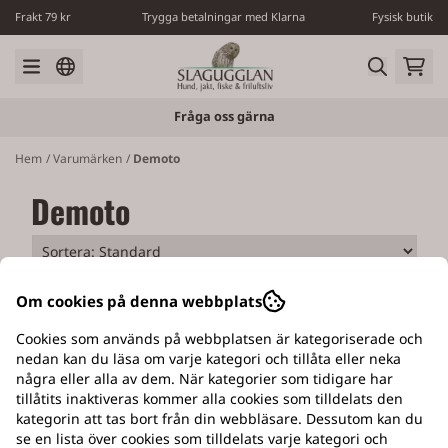
Hoppa till innehåll
Frakt 79 kr
Trygga betalningar med Klarna
Fysisk butik
Fråga oss gärna
Hem
/
Varumärken
/
Demoto
Demoto
Om cookies på denna webbplats
Cookies som används på webbplatsen är kategoriserade och
nedan kan du läsa om varje kategori och tillåta eller neka
några eller alla av dem. När kategorier som tidigare har
EGEN VERKSTAD
tillåtits inaktiveras kommer alla cookies som tilldelats den
kategorin att tas bort från din webbläsare. Dessutom kan du
Med tillverkning av Slagugglans hundluckor
se en lista över cookies som tilldelats varje kategori och