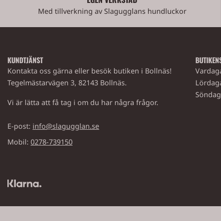
Med tillverkning av Slagugglans hundluckor
KUNDTJÄNST
BUTIKEN
Kontakta oss gärna eller besök butiken i Bollnäs!
Vardaga
Tegelmästarvägen 3, 82143 Bollnäs.
Lördaga
Söndaga
Vi är lätta att få tag i om du har några frågor.
E-post:
info@slagugglan.se
Mobil:
0278-739150