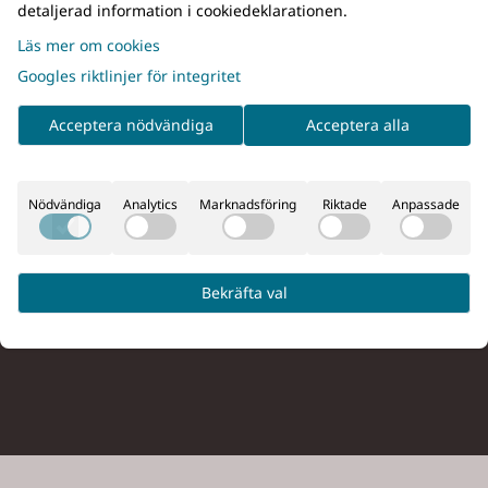
detaljerad information i cookiedeklarationen.
Vi kan hund, fiske, friluftsliv & jakt!
Läs mer om cookies
Googles riktlinjer för integritet
Acceptera nödvändiga
Acceptera alla
S ÖPPETTIDER
HANDLA
r 10:00-18:00
Villkor
r 10:00-14:00
Kontakta oss
Nödvändiga
Analytics
Marknadsföring
Riktade
Anpassade
r och röda dagar har vi stängt.
Skapa konto
Logga in
Bekräfta val