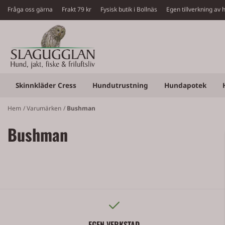
Hoppa till innehåll
Fråga oss gärna
Frakt 79 kr Fysisk butik i Bollnäs Egen tillverkning a
Skinnkläder Cress
Hundutrustning
Hundapotek
Hem
/
Varumärken
/
Bushman
Bushman
EGEN VERKSTAD