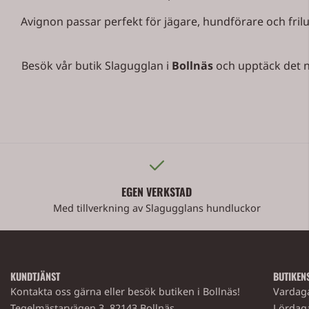
Avignon passar perfekt för jägare, hundförare och friluf
Besök vår butik Slagugglan i
Bollnäs
och upptäck det no
EGEN VERKSTAD
Med tillverkning av Slagugglans hundluckor
KUNDTJÄNST
BUTIKEN
Kontakta oss gärna eller besök butiken i Bollnäs!
Vardaga
Tegelmästarvägen 3, 82143 Bollnäs.
Lördaga