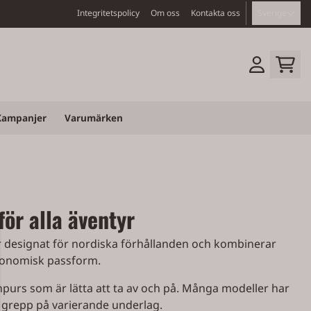
Integritetspolicy
Om oss
Kontakta oss
Sverige
Kampanjer
Varumärken
för alla äventyr
n är designat för nordiska förhållanden och kombinerar
rgonomisk passform.
urs som är lätta att ta av och på. Många modeller har
t grepp på varierande underlag.