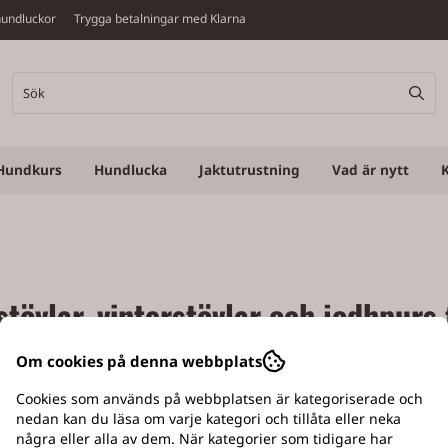
v hundluckor Trygga betalningar med Klarna
Hundkurs
Hundlucka
Jaktutrustning
Vad är nytt
tövlar, vinterstövlar och jodhpurs 
tövlar och jodhpurs för jakt, friluftsliv och arbete. Avigno
Om cookies på denna webbplats
l, vattentäthet och värmeisolering med hög komfort och e
Cookies som används på webbplatsen är kategoriserade och
arar blöta skogsmarker och kalla dagar, samt smidiga jodhp
nedan kan du läsa om varje kategori och tillåta eller neka
ade insidor, och alla stövlar har robusta sulor för maximal
några eller alla av dem. När kategorier som tidigare har