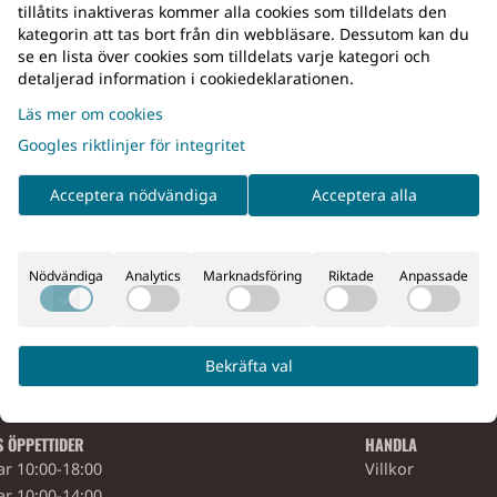
tillåtits inaktiveras kommer alla cookies som tilldelats den
tsentusiaster som vill ha pålitlig utrustning året runt. Med 
kategorin att tas bort från din webbläsare. Dessutom kan du
se en lista över cookies som tilldelats varje kategori och
jakt och promenader i skog till arbete i krävande miljöer.
detaljerad information i cookiedeklarationen.
ga utvalda Avignon-sortimentet – stövlar och jodhpurs som
Läs mer om cookies
Googles riktlinjer för integritet
Acceptera nödvändiga
Acceptera alla
Nödvändiga
Analytics
Marknadsföring
Riktade
Anpassade
PERSONLIGT BEMÖTANDE
Vi kan hund, fiske, friluftsliv & jakt!
Bekräfta val
S ÖPPETTIDER
HANDLA
r 10:00-18:00
Villkor
r 10:00-14:00