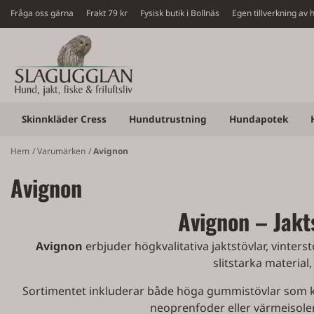
Hoppa till innehåll
Fråga oss gärna
Frakt 79 kr Fysisk butik i Bollnäs Egen tillverkning a
Skinnkläder Cress
Hundutrustning
Hundapotek
Hem
/
Varumärken
/
Avignon
Avignon
Avignon – Jakts
Avignon
erbjuder högkvalitativa jaktstövlar, vinters
slitstarka materia
Sortimentet inkluderar både höga gummistövlar som kl
neoprenfoder eller värmeisoler