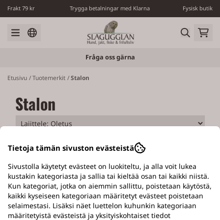
Siirry sisältöön
Frakt 79 kr
Trygga betalningar med Klarna
Fysisk butik
Fråga oss gärna
Etusivu
/
Tuotemerkit
/
Stalon
Stalon
Tietoja tämän sivuston evästeistä
Sivustolla käytetyt evästeet on luokiteltu, ja alla voit lukea
kustakin kategoriasta ja sallia tai kieltää osan tai kaikki niistä.
Kun kategoriat, jotka on aiemmin sallittu, poistetaan käytöstä,
EGEN VERKSTAD
kaikki kyseiseen kategoriaan määritetyt evästeet poistetaan
selaimestasi. Lisäksi näet luettelon kuhunkin kategoriaan
Med tillverkning av Slagugglans hundluckor
määritetyistä evästeistä ja yksityiskohtaiset tiedot