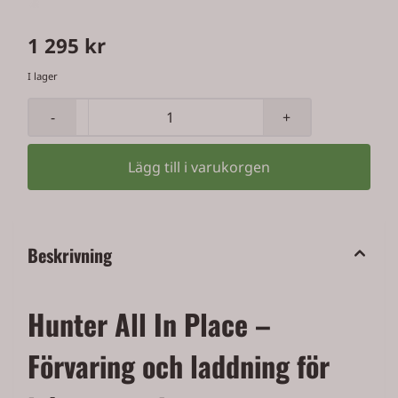
1 295 kr
I lager
-
+
Lägg till i varukorgen
Beskrivning
Hunter All In Place –
Förvaring och laddning för