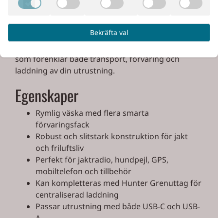
elektronik. Ladda flera enheter samtidigt och håll
jaktradio, hundpejl, mobiltelefon och powerbank
redo inför nästa jaktpass.
Bekräfta val
Med Hunter All In Place får du en praktisk lösning
som förenklar både transport, förvaring och
laddning av din utrustning.
Egenskaper
Rymlig väska med flera smarta
förvaringsfack
Robust och slitstark konstruktion för jakt
och friluftsliv
Perfekt för jaktradio, hundpejl, GPS,
mobiltelefon och tillbehör
Kan kompletteras med Hunter Grenuttag för
centraliserad laddning
Passar utrustning med både USB-C och USB-