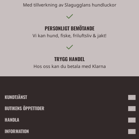
Med tillverkning av Slagugglans hundluckor
PERSONLIGT BEMÖTANDE
Vi kan hund, fiske, friluftsliv & jakt!
TRYGG HANDEL
Hos oss kan du betala med Klarna
KUNDTJÄNST
Kontakta oss gärna eller besök butiken i Bollnäs!
BUTIKENS ÖPPETTIDER
Tegelmästarvägen 3, 82143 Bollnäs.
Vardagar 10:00-18:00
HANDLA
Lördagar 10:00-14:00
Vi är lätta att få tag i om du har några frågor.
Villkor
INFORMATION
Söndagar och röda dagar har vi stängt.