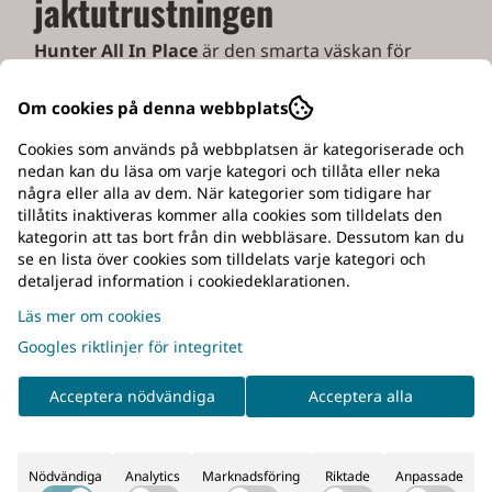
jaktutrustningen
Hunter All In Place
är den smarta väskan för
jägare som vill ha ordning på sin utrustning. Med
flera praktiska fack får du plats med jaktradio,
Om cookies på denna webbplats
hundpejl, GPS, mobiltelefon, powerbank och
Cookies som används på webbplatsen är kategoriserade och
andra viktiga tillbehör – organiserat, skyddat och
nedan kan du läsa om varje kategori och tillåta eller neka
alltid nära till hands.
några eller alla av dem. När kategorier som tidigare har
tillåtits inaktiveras kommer alla cookies som tilldelats den
Den robusta konstruktionen med slitstarka
kategorin att tas bort från din webbläsare. Dessutom kan du
material och kraftiga dragkedjor är utvecklad för
se en lista över cookies som tilldelats varje kategori och
att klara tuffa förhållanden i skogen, jaktkojan,
detaljerad information i cookiedeklarationen.
bilen eller hemma.
Läs mer om cookies
Samla och ladda all
Googles riktlinjer för integritet
Acceptera nödvändiga
Acceptera alla
utrustning på ett ställe
Kombinera väskan med
Hunter Grenuttag
för att
skapa en komplett laddstation för jaktens
Nödvändiga
Analytics
Marknadsföring
Riktade
Anpassade