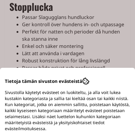
Stopplucka
Passar Slagugglans hundluckor
Ger kontroll över hundens in- och utpassage
Perfekt för natten och perioder då hunden
ska stanna inne
Enkel och säker montering
Lätt att använda i vardagen
Robust konstruktion för lång livslängd
Passar både privat och professionell
användning
Tietoja tämän sivuston evästeistä
Tillverkad i aluminium och rostfritt stål
Anpassad för kennlar, hunddagis och
Sivustolla käytetyt evästeet on luokiteltu, ja alla voit lukea
hundpensionat
kustakin kategoriasta ja sallia tai kieltää osan tai kaikki niistä.
Kun kategoriat, jotka on aiemmin sallittu, poistetaan käytöstä,
Skapa lugn och trygghet
kaikki kyseiseen kategoriaan määritetyt evästeet poistetaan
selaimestasi. Lisäksi näet luettelon kuhunkin kategoriaan
under natten
määritetyistä evästeistä ja yksityiskohtaiset tiedot
evästeilmoituksessa.