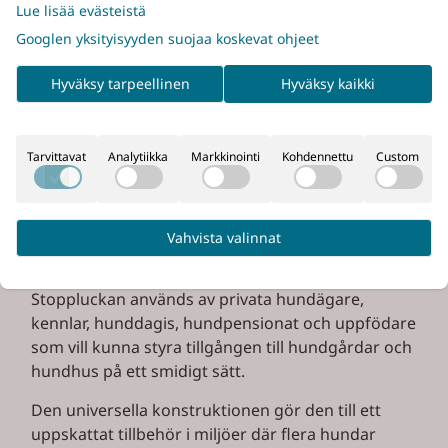
Stoppluckan är en praktisk lösning för dig som vill
Lue lisää evästeistä
kunna stänga hundluckan vid behov. Genom att
Googlen yksityisyyden suojaa koskevat ohjeet
enkelt sänka luckan kan du förhindra att hunden
går ut eller in under natten eller vid andra tillfällen
Hyväksy tarpeellinen
Hyväksy kaikki
då du vill ha full kontroll över hundens rörelser.
Detta skapar en tryggare miljö både för hunden
Tarvittavat
Analytiikka
Markkinointi
Kohdennettu
Custom
och för dig som hundägare.
Utvecklad för både hem och
Vahvista valinnat
professionell verksamhet
Stoppluckan används av privata hundägare,
kennlar, hunddagis, hundpensionat och uppfödare
som vill kunna styra tillgången till hundgårdar och
hundhus på ett smidigt sätt.
Den universella konstruktionen gör den till ett
uppskattat tillbehör i miljöer där flera hundar