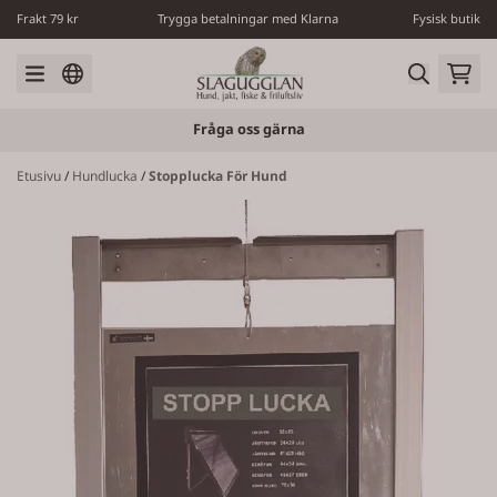
Siirry sisältöön
Frakt 79 kr
Trygga betalningar med Klarna
Fysisk butik
Fråga oss gärna
Etusivu
/
Hundlucka
/
Stopplucka För Hund