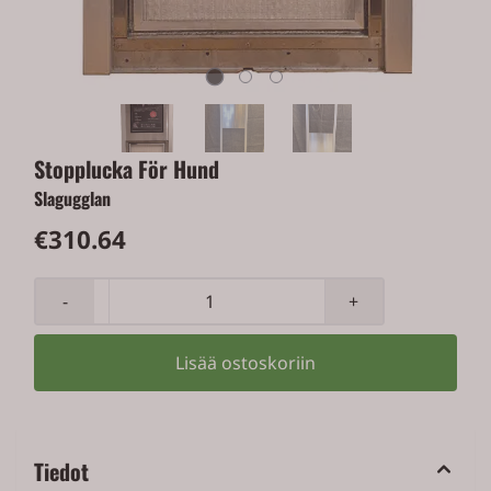
Stopplucka För Hund
Slagugglan
€310.64
-
+
Lisää ostoskoriin
Tiedot