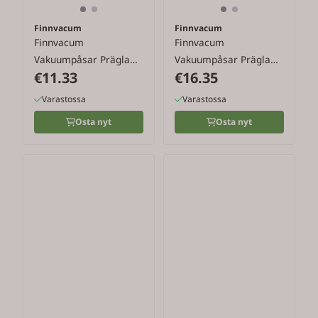
Finnvacum
Finnvacum
Finnvacum
Finnvacum
Vakuumpåsar Präglade
Vakuumpåsar Präglade
€11.33
€16.35
150x250mm
200x300 mm
Varastossa
Varastossa
Osta nyt
Osta nyt