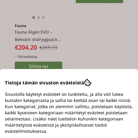
Fauna
Fauna Älgen EVO –
Bekväm stolryggsäck
€204.20
för ...
€255.73
Varastossa
Osta nyt
Tietoja tämän sivuston evästeistä
-3%
Sivustolla käytetyt evästeet on luokiteltu, ja alla voit lukea
kustakin kategoriasta ja sallia tai kieltää osan tai kaikki niistä.
Kun kategoriat, jotka on aiemmin sallittu, poistetaan käytöstä,
kaikki kyseiseen kategoriaan määritetyt evästeet poistetaan
selaimestasi. Lisäksi näet luettelon kuhunkin kategoriaan
määritetyistä evästeistä ja yksityiskohtaiset tiedot
evästeilmoituksessa.