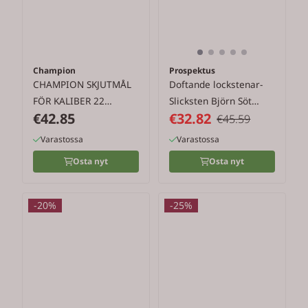
Champion
Prospektus
CHAMPION SKJUTMÅL
Doftande lockstenar-
FÖR KALIBER 22
Slicksten Björn Söt
€42.85
€32.82
COYOTE TAVLA
Honung ...
€45.59
Varastossa
Varastossa
Osta nyt
Osta nyt
-20%
-25%