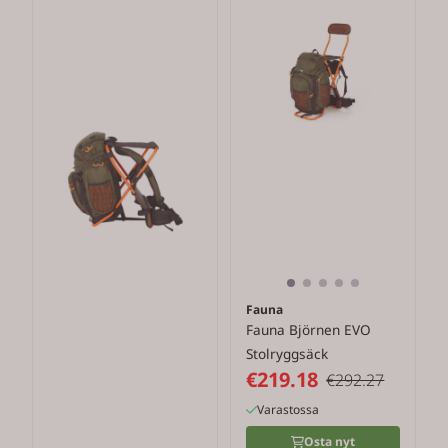
Fauna
Fauna Björnen EVO
Stolryggsäck
€219.18
€292.27
Varastossa
Osta nyt