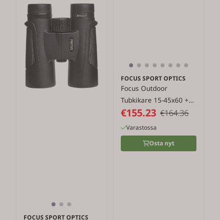
FOCUS SPORT OPTICS
Focus Outdoor
Tubkikare 15-45x60 +
€155.23
Stativ
€164.36
Varastossa
Osta nyt
FOCUS SPORT OPTICS