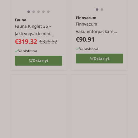
Finnvacum
Fauna
Finnvacum
Fauna Kinglet 35 –
Vakuumförpackare
Jaktryggsäck med
€90.91
Finnvacum Home
€319.32
snabb ...
€328.82
Varastossa
Varastossa
Osta nyt
Osta nyt