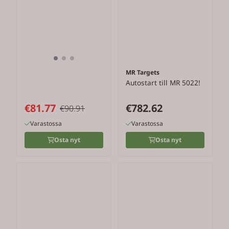
MR Targets
Autostart till MR 5022!
€81.77
€782.62
€90.91
Varastossa
Varastossa
Osta nyt
Osta nyt