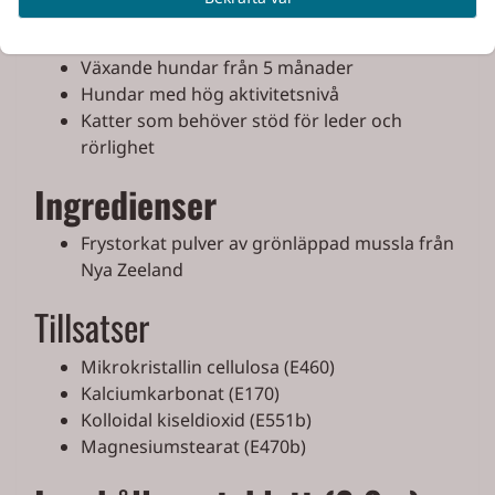
Sport- och brukshundar
Äldre hundar
Växande hundar från 5 månader
Hundar med hög aktivitetsnivå
Katter som behöver stöd för leder och
rörlighet
Ingredienser
Frystorkat pulver av grönläppad mussla från
Nya Zeeland
Tillsatser
Mikrokristallin cellulosa (E460)
Kalciumkarbonat (E170)
Kolloidal kiseldioxid (E551b)
Magnesiumstearat (E470b)