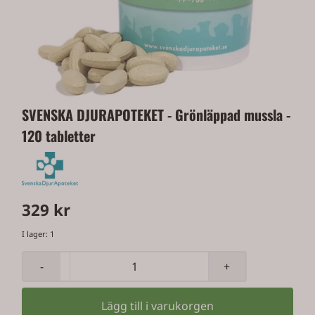
SVENSKA DJURAPOTEKET - Grönläppad mussla -
120 tabletter
329 kr
I lager
: 1
-
+
Lägg till i varukorgen