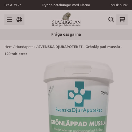
Hoppa till innehåll
Frakt 79 kr
Trygga betalningar med Klarna
Fysisk butik
Fråga oss gärna
Hem
/
Hundapotek
/
SVENSKA DJURAPOTEKET - Grönläppad mussla -
120 tabletter