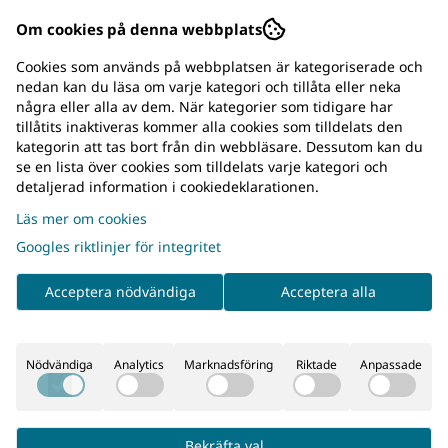
brosk
Om cookies på denna webbplats
Leder utsätts dagligen för belastning, särskilt hos
Cookies som används på webbplatsen är kategoriserade och
aktiva hundar, större raser och äldre djur.
nedan kan du läsa om varje kategori och tillåta eller neka
Grönläppad mussla är naturligt rik på ämnen som
några eller alla av dem. När kategorier som tidigare har
tillåtits inaktiveras kommer alla cookies som tilldelats den
ingår i kroppens egna brosk och ledvävnad och
kategorin att tas bort från din webbläsare. Dessutom kan du
används därför av många hundägare som ett
se en lista över cookies som tilldelats varje kategori och
dagligt stöd för att bibehålla rörlighet och
detaljerad information i cookiedeklarationen.
livskvalitet.
Läs mer om cookies
Den passar lika bra för den aktiva jakthunden som
Googles riktlinjer för integritet
för familjehunden eller den äldre hunden som
behöver extra omsorg om sina leder.
Acceptera nödvändiga
Acceptera alla
Perfekt för
Nödvändiga
Analytics
Marknadsföring
Riktade
Anpassade
Svenska DjurApotekets Grönläppad Mussla
passar:
Jakthundar
Bekräfta val