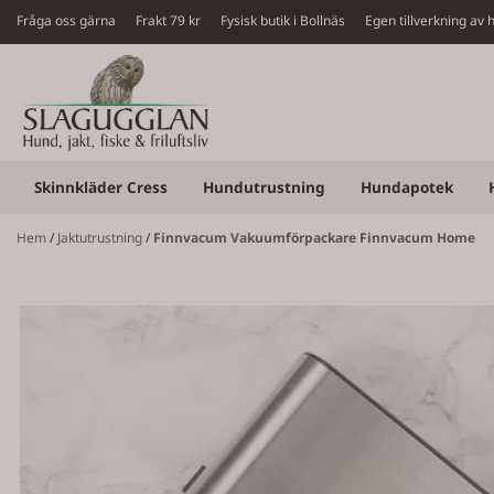
Hoppa till innehåll
Fråga oss gärna
Frakt 79 kr Fysisk butik i Bollnäs Egen tillverkning a
Skinnkläder Cress
Hundutrustning
Hundapotek
Hem
/
Jaktutrustning
/
Finnvacum Vakuumförpackare Finnvacum Home