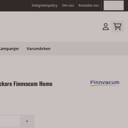
Integritetspolicy
Om oss
Kontakta oss
Sverige
Kampanjer
Varumärken
ckare Finnvacum Home
+