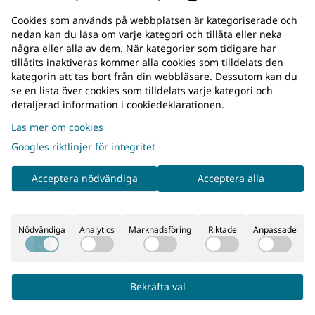
Cookies som används på webbplatsen är kategoriserade och
nedan kan du läsa om varje kategori och tillåta eller neka
några eller alla av dem. När kategorier som tidigare har
tillåtits inaktiveras kommer alla cookies som tilldelats den
kategorin att tas bort från din webbläsare. Dessutom kan du
se en lista över cookies som tilldelats varje kategori och
detaljerad information i cookiedeklarationen.
Läs mer om cookies
Googles riktlinjer för integritet
Acceptera nödvändiga
Acceptera alla
e
Nödvändiga
Analytics
Marknadsföring
Riktade
Anpassade
k.
gr längre.
Bekräfta val
or på dina livsmedel.