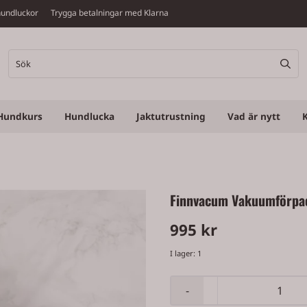
v hundluckor Trygga betalningar med Klarna
Hundkurs
Hundlucka
Jaktutrustning
Vad är nytt
Finnvacum Vakuumförpa
995 kr
I lager
: 1
-