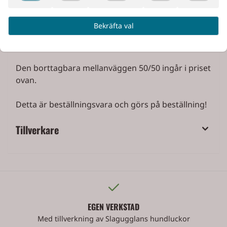
Fästanordning
: Lastöglor
Lås
: Låsbart vred med nyckel
Bekräfta val
Garanti
: 3 år
Den borttagbara mellanväggen 50/50 ingår i priset
ovan.
Detta är beställningsvara och görs på beställning!
Tillverkare
EGEN VERKSTAD
Med tillverkning av Slagugglans hundluckor