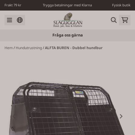
Hoppa till innehåll
Frakt 79 kr
Trygga betalningar med Klarna
Fysisk butik
Fråga oss gärna
Hem
/
Hundutrustning
/
ALFTA BUREN - Dubbel hundbur