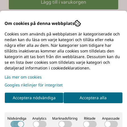
Lägg till i varukorgen
Om cookies på denna webbplats
Beskrivning
Cookies som används på webbplatsen är kategoriserade och
nedan kan du läsa om varje kategori och tillåta eller neka
Produkten finns enbart i Slagugglans butik i
några eller alla av dem. När kategorier som tidigare har
Bollnäs.
tillåtits inaktiveras kommer alla cookies som tilldelats den
kategorin att tas bort från din webbläsare. Dessutom kan du
Dubbel hundbur
se en lista över cookies som tilldelats varje kategori och
detaljerad information i cookiedeklarationen.
Mycket stabil hundbur med stomme i bockade
Läs mer om cookies
runda 19 mm stålrör. Heltäckande botten och
Googles riktlinjer för integritet
sidor i plåt för att skydda bilen mot hundhår och
smuts. Evakueringslucka framåt på buren för att
Acceptera nödvändiga
Acceptera alla
lätt kunna ta in hunden i bilen om dethänder
något med bakluckan. Pulverlackerad svart.
Mått
: B 90cm x D 85cm x H 67cm.
Nödvändiga
Analytics
Marknadsföring
Riktade
Anpassade