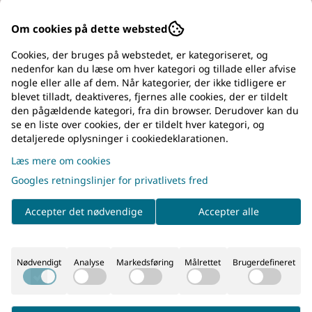
Om cookies på dette websted
Er du en ny kunde?
Cookies, der bruges på webstedet, er kategoriseret, og
nedenfor kan du læse om hver kategori og tillade eller afvise
Opret en konto hos os
nogle eller alle af dem. Når kategorier, der ikke tidligere er
blevet tilladt, deaktiveres, fjernes alle cookies, der er tildelt
den pågældende kategori, fra din browser. Derudover kan du
se en liste over cookies, der er tildelt hver kategori, og
detaljerede oplysninger i cookiedeklarationen.
Læs mere om cookies
Googles retningslinjer for privatlivets fred
Accepter det nødvendige
Accepter alle
EGEN VERKSTAD
Med tillverkning av Slagugglans hundluckor
Nødvendigt
Analyse
Markedsføring
Målrettet
Brugerdefineret
PERSONLIGT BEMÖTANDE
Vi kan hund, fiske, friluftsliv & jakt!