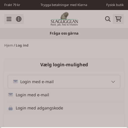
Spring til indhold
Frakt 79 kr
Trygga betalningar med Klarna
Fysisk butik
Fråga oss gärna
Hjem
/
Log ind
Vælg login-mulighed
Login med e-mail
Login med e-mail
Login med adgangskode